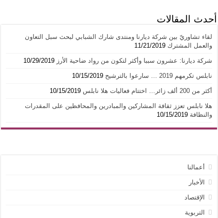
أحدث المقالات
لقاء تشاوريّ بين شركة ديارنا ومنتدى شارك الشبابي لبحث سبل التعاون
والعمل المشترك
11/21/2019
شركة ديارنا: عشرون سببا وأكثر لتكون من رواد ضاحية الأرز
10/29/2019
نابلس تكرمهم 2019 … سارعوا بالترشيح
10/15/2019
أكثر من 200 ألف زائر… اختتام فعاليات هلا نابلس
10/15/2019
هلا نابلس تعزز ثقافة المشاركين والمبادرين والمحافظين على المقدرات
والنظافة
10/15/2019
أعمالنا
الأخبار
الإقتصاد
التربوية